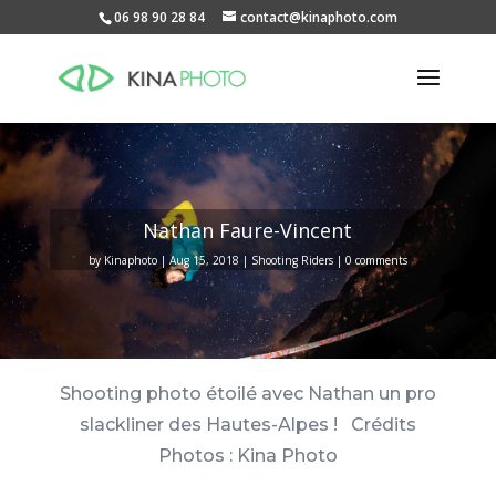
06 98 90 28 84
contact@kinaphoto.com
Nathan Faure-Vincent
by
Kinaphoto
Aug 15, 2018
Shooting Riders
0 comments
Shooting photo étoilé avec Nathan un pro
slackliner des Hautes-Alpes ! Crédits
Photos : Kina Photo