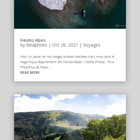
Hautes Alpes
by
Kinaphoto
|
Oct 26, 2021
|
Voyages
Voici un panel de nos images outdoor réalisées chez nous dans le
magnifique département des Hautes-Alpes. Crédits Photos : Kina
PhotoPlus de News...
READ MORE