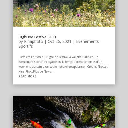
HighLine Festival 2021
by
Kinaphoto
|
Oct 26, 2021
|
Evènements
Sportifs
Première Edition du Highline Festival à Valloire Galibier, un
évènement sportif incroyable où le temps s’arrête le temps d'un
week-end au sein d'un cadre naturel exceptionnel. Crédits Photos :
Kina PhotoPlus de News...
READ MORE