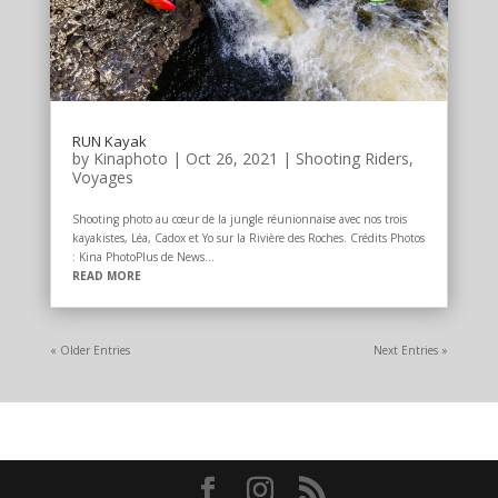
RUN Kayak
by
Kinaphoto
|
Oct 26, 2021
|
Shooting Riders
,
Voyages
Shooting photo au cœur de la jungle réunionnaise avec nos trois
kayakistes, Léa, Cadox et Yo sur la Rivière des Roches. Crédits Photos
: Kina PhotoPlus de News...
READ MORE
« Older Entries
Next Entries »