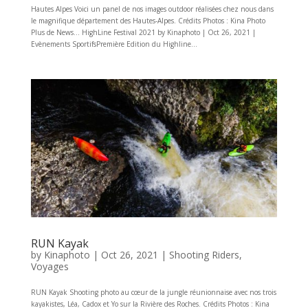
Hautes Alpes Voici un panel de nos images outdoor réalisées chez nous dans
le magnifique département des Hautes-Alpes. Crédits Photos : Kina Photo
Plus de News… HighLine Festival 2021 by Kinaphoto | Oct 26, 2021 |
Evènements SportifsPremière Edition du Highline...
RUN Kayak
by
Kinaphoto
|
Oct 26, 2021
|
Shooting Riders
,
Voyages
RUN Kayak Shooting photo au cœur de la jungle réunionnaise avec nos trois
kayakistes, Léa, Cadox et Yo sur la Rivière des Roches. Crédits Photos : Kina