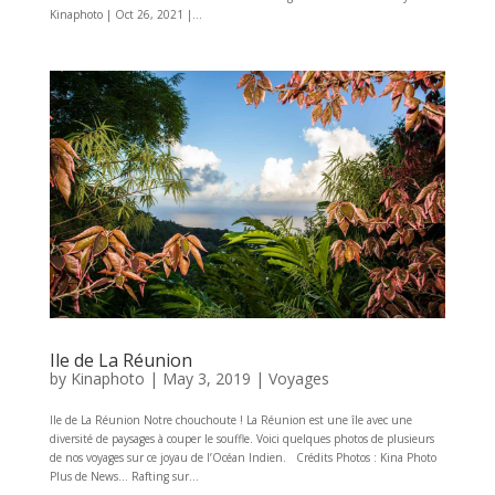
Kinaphoto | Oct 26, 2021 |...
Ile de La Réunion
by
Kinaphoto
|
May 3, 2019
|
Voyages
Ile de La Réunion Notre chouchoute ! La Réunion est une île avec une
diversité de paysages à couper le souffle. Voici quelques photos de plusieurs
de nos voyages sur ce joyau de l’Océan Indien. Crédits Photos : Kina Photo
Plus de News… Rafting sur...