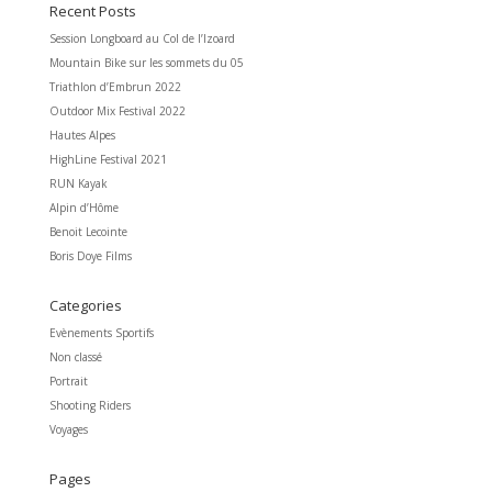
Recent Posts
Session Longboard au Col de l’Izoard
Mountain Bike sur les sommets du 05
Triathlon d’Embrun 2022
Outdoor Mix Festival 2022
Hautes Alpes
HighLine Festival 2021
RUN Kayak
Alpin d’Hôme
Benoit Lecointe
Boris Doye Films
Categories
Evènements Sportifs
Non classé
Portrait
Shooting Riders
Voyages
Pages